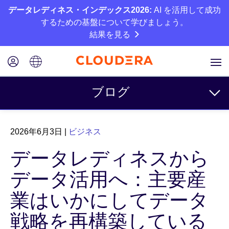
データレディネス・インデックス2026:
AI を活用して成功
するための基盤について学びましょう。
結果を見る
ブログ
トピック
2026年6月3日
|
ビジネス
ビジネス
データレディネスから
テクニカル
データ活用へ：主要産
パートナー
業はいかにしてデータ
カルチャー
戦略を再構築している