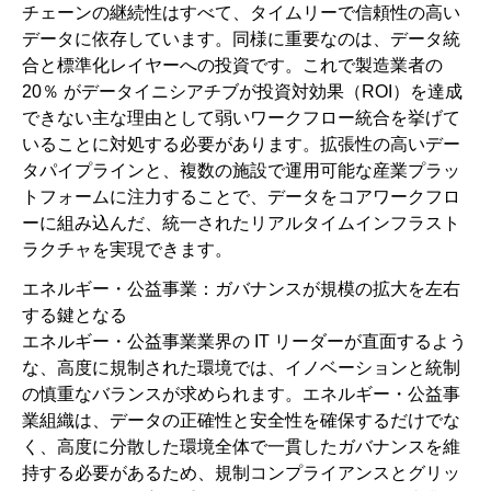
チェーンの継続性はすべて、タイムリーで信頼性の高い
データに依存しています。同様に重要なのは、データ統
合と標準化レイヤーへの投資です。これで製造業者の
20％ がデータイニシアチブが投資対効果（ROI）を達成
できない主な理由として弱いワークフロー統合を挙げて
いることに対処する必要があります。拡張性の高いデー
タパイプラインと、複数の施設で運用可能な産業プラッ
トフォームに注力することで、データをコアワークフロ
ーに組み込んだ、統一されたリアルタイムインフラスト
ラクチャを実現できます。
エネルギー・公益事業：ガバナンスが規模の拡大を左右
する鍵となる
エネルギー・公益事業業界の IT リーダーが直面するよう
な、高度に規制された環境では、イノベーションと統制
の慎重なバランスが求められます。エネルギー・公益事
業組織は、データの正確性と安全性を確保するだけでな
く、高度に分散した環境全体で一貫したガバナンスを維
持する必要があるため、規制コンプライアンスとグリッ