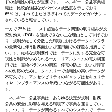
ドの信頼性の両方が重要です。エネルギー・公益事業組
織は、比較的強固なガバナンス成熟度を示しており、
65％ は、すべてまたはほぼすべてのデータがガバナンス
されていると報告しています。
一方で 25% は、コスト超過をデータ関連の取り組みが投
資対効果（ROI）を達成できない主な理由として挙げてお
り、規制が厳しく分散した環境におけるデータインフラ
の最新化に伴う財務面および運用面での課題を指摘して
います。厳格な規制要件では、データに対する完全な可
視性と制御が求められる一方、リアルタイムの電力網運
用では、需給バランスの調整、停電の防止、および障害
への対応のために、タイムリーで信頼性の高いデータが
不可欠です。アクセシビリティのギャップはセキュリテ
ィやコンプライアンスの脅威につながる可能性がありま
す。
エネルギー・公益事業は、あらゆる決定が規制、財務、
公共の安全に影響を与える環境下で事業を運営していま
す。つまり、データが関わるすべてのシステムで、デー