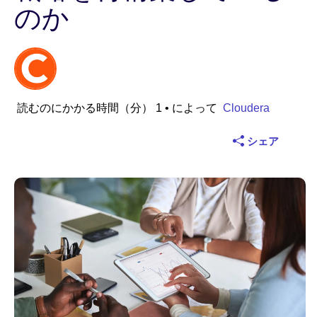
のか
業界
金融サービス
製造
読むのにかかる時間（分） 1
• によって
Cloudera
保険
シェア
通信
テクノロジー
公的機関
ヘルスケア
教育