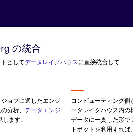
berg の統合
ェクトとして
データレイクハウス
に直接統合して
なジョブに適したエンジ
コンピューティング側
度の分析、
データエンジ
ータレイクハウス内の
現します。
データに一貫した形でア
トボットを利用すれば