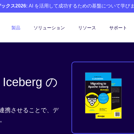
クス2026:
AI を活用して成功するための基盤について学び
製品
ソリューション
リソース
サポート
 Iceberg の
rg を連携させることで、デ
。