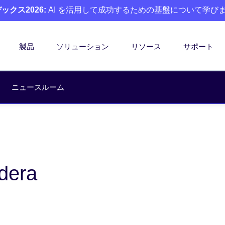
クス2026:
AI を活用して成功するための基盤について学び
製品
ソリューション
リソース
サポート
ニュースルーム
dera