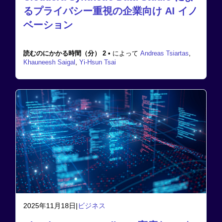
るプライバシー重視の企業向け AI イノ
ベーション
読むのにかかる時間（分） 2 •
によって
Andreas Tsiartas
,
Khauneesh Saigal
,
Yi-Hsun Tsai
2025年11月18日
|
ビジネス