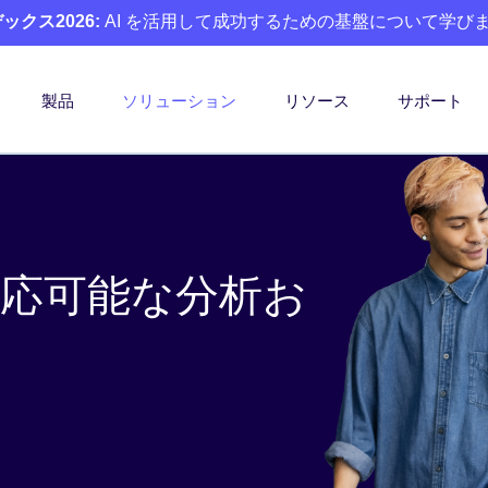
クス2026:
AI を活用して成功するための基盤について学び
製品
ソリューション
リソース
サポート
応可能な分析お