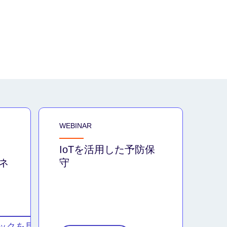
WEBINAR
IoTを活用した予防保
ネ
守
ックを見