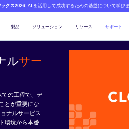
クス2026:
AI を活用して成功するための基盤について学び
製品
ソリューション
リソース
サポート
ナル
サー
すべての工程で、デ
ことが重要にな
ッショナルサービス
ト環境から本番