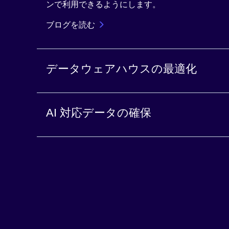
ンで利用できるようにします。
ブログを読む
データウェアハウスの最適化
大規模なデータ取り込みやデータ準備のタスクを
AI 対応データの確保
び最適化して実行します。
ブログを読む
適切な文脈を AI にとって適切なタイミングで提
ブログを読む