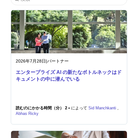
業界
金融サービス
製造
保険
2026年7月28日
|
パートナー
エンタープライズ AI の新たなボトルネックはド
通信
キュメントの中に潜んでいる
テクノロジー
公的機関
読むのにかかる時間（分） 2 •
によって
Sid Manchkanti
,
Abhas Ricky
ヘルスケア
教育