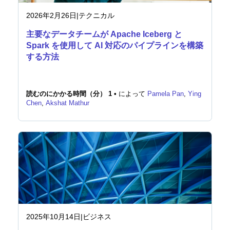
2026年2月26日
|
テクニカル
主要なデータチームが Apache Iceberg と
Spark を使用して AI 対応のパイプラインを構築
する方法
読むのにかかる時間（分） 1 •
によって
Pamela Pan
,
Ying
Chen
,
Akshat Mathur
2025年10月14日
|
ビジネス