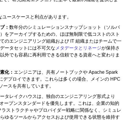
なユースケースと利点があります。
ブ：
数年分のシミュレーションスナップショット（ソルバ
）をアーカイブするための、ほぼ無制限で低コストのスト
のエンジニアリング組織および IT 組織またはチームで一
データセットには不可欠な
メタデータとリネージ
が保持さ
以外でも容易に再利用できる信頼できる資産へと変わりま
素化：
エンジニアは、共有ノートブックや Apache Spark
つ迅速にデプロイできます。これらは多くの場合、メインの HPC
リソースを共有しています。
ータレイクハウスは、独自のエンジニアリング形式より
thon などのオープンスタンダードを優先します。これは、企業の知的
インフラストラクチャやプロバイダー戦略に関係なく、シミュレ
らゆるツールからアクセスおよび使用できる状態を維持す