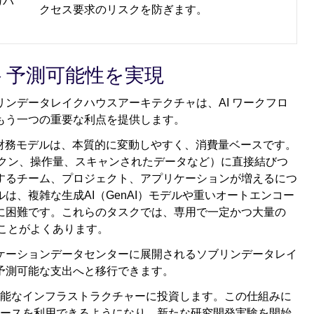
ガバ
クセス要求のリスクを防ぎます。
スト予測可能性を実現
ンデータレイクハウスアーキテクチャは、AI ワークフロ
もう一つの重要な利点を提供します。
財務モデルは、本質的に変動しやすく、消費量ベースです。
ークン、操作量、スキャンされたデータなど）に直接結びつ
するチーム、プロジェクト、アプリケーションが増えるにつ
、複雑な生成AI（GenAI）モデルや重いオートエンコー
に困難です。これらのタスクでは、専用で一定かつ大量の
ことがよくあります。
ケーションデータセンターに展開されるソブリンデータレイ
予測可能な支出へと移行できます。
能なインフラストラクチャーに投資します。この仕組みに
ースを利用できるようになり、新たな研究開発実験を開始