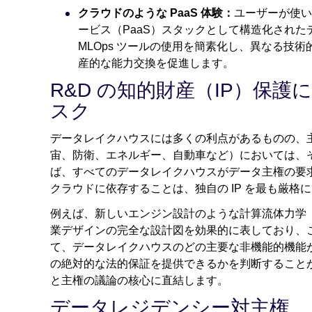
クラウドのような PaaS 体験：
ユーザーが使い
ービス（PaaS）スタックとして構造化され
MLOps ツールの使用を簡素化し、異なる技
産的な能力交換を促進します。
R&D の知的財産（IP）保
スク
データレイクハウスには多くの利点があるものの、
宙、防衛、エネルギー、自動車など）においては、
ば、すべてのデータレイクハウスがデータ主権の要
クラウドに依存することは、独自の IP を最も厳
例えば、新しいエンジン設計のような計算流体力学
業デザインの完全な設計図を効果的に表しており、
て、データレイクハウスのどの主要な非機能的機能
の絶対的な法的保証を提供できるかを判断すること
と主権の議論の核心に直結します。
データレジデンシー対主権