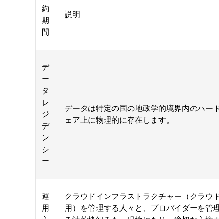
約
説明
期
間
デ
ー
タ
レ
データは特定の国の地政学的境界内のハー
ジ
ェア上に物理的に存在します。
デ
ン
シ
ー
運
クラウドインフラストラクチャー（クラウ
用
用）を管理する人々と、プロバイダーを管