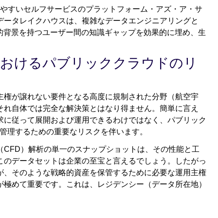
やすいセルフサービスのプラットフォーム・アズ・ア・サ
たデータレイクハウスは、複雑なデータエンジニアリングと
術的背景を持つユーザー間の知識ギャップを効果的に埋め、生
護におけるパブリッククラウドのリ
主権が譲れない要件となる高度に規制された分野（航空宇
それ自体では完全な解決策とはなり得ません。簡単に言え
求に従って展開および運用できるわけではなく、パブリック
格に管理するための重要なリスクを伴います。
（CFD）解析の単一のスナップショットは、その性能と工
このデータセットは企業の至宝と言えるでしょう。したがっ
が、そのような戦略的資産を保管するために必要な運用主権
が極めて重要です。これは、レジデンシー（データ所在地）