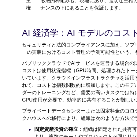
主
る法的枠組みも、現地にあり、適切な主権
権
ナンスの下にあることを保証します。
AI 経済学：AI モデルのコ
セキュリティと法的コンプライアンスに加え、ソブリ
ーの実装におけるコスト管理の予測可能性という、
パブリッククラウドでAIサービスを運営する場合の
コストは使用状況指標（GPU時間、処理されたト
いています。クラウドインフラストラクチャを活用
れて、コストは指数関数的に増加します。このモデルは
ダーのトレーニングなど、需要の高いタスクでは特
GPU使用が必要で、効率的に共有することが難しい
プライベートデータセンターまたは固定料金のコロ
クハウスへの移行により、組織は次のような方法で
固定資産投資の確立：
組織は固定された共有可
より、複数のチームやプロジェクトが同じリソ