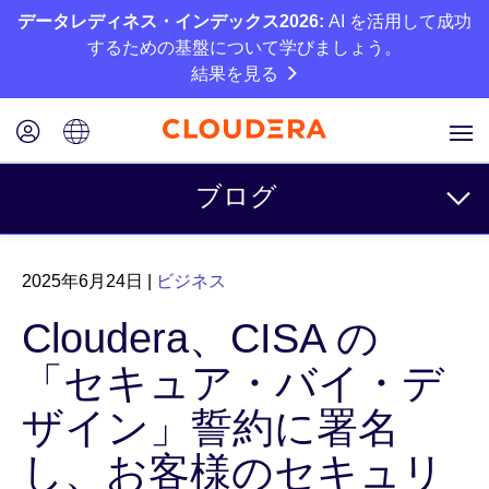
データレディネス・インデックス2026:
AI を活用して成功
するための基盤について学びましょう。
結果を見る
ブログ
トピック
2025年6月24日
|
ビジネス
ビジネス
Cloudera、CISA の
テクニカル
「セキュア・バイ・デ
パートナー
ザイン」誓約に署名
カルチャー
し、お客様のセキュリ