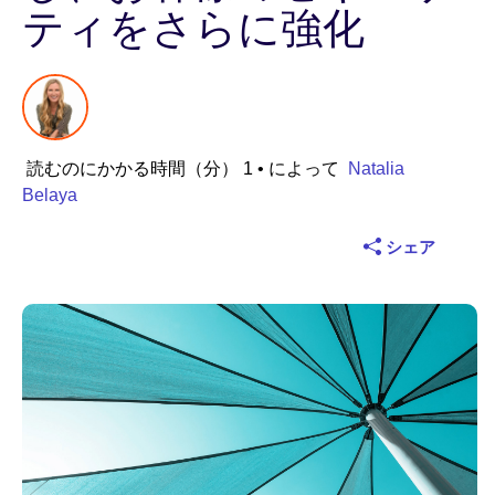
ティをさらに強化
業界
金融サービス
製造
読むのにかかる時間（分） 1
• によって
Natalia
Belaya
保険
シェア
通信
テクノロジー
公的機関
ヘルスケア
教育