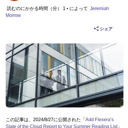
読むのにかかる時間（分） 1
• によって
Jeremiah
業界
Morrow
金融サービス
シェア
製造
保険
通信
テクノロジー
公的機関
ヘルスケア
この記事は、2024/8/27に公開された「
Add Flexera’s
教育
State of the Cloud Report to Your Summer Reading List
」