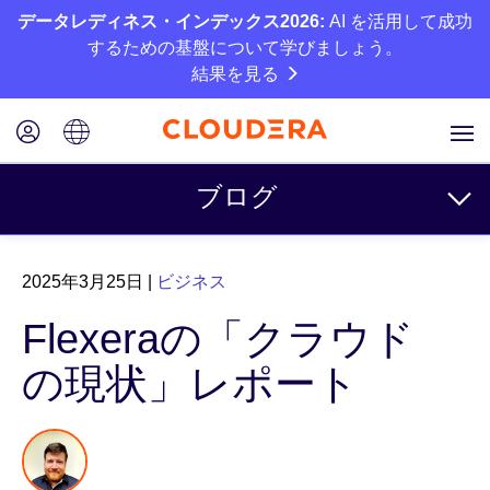
データレディネス・インデックス2026:
AI を活用して成功
するための基盤について学びましょう。
結果を見る
ブログ
トピック
2025年3月25日
|
ビジネス
ビジネス
Flexeraの「クラウド
テクニカル
の現状」レポート
パートナー
カルチャー