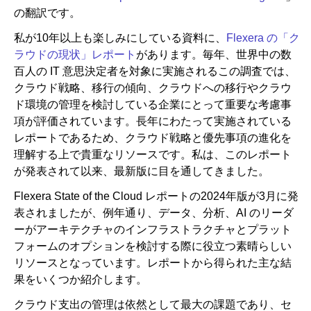
の翻訳です。
私が10年以上も楽しみにしている資料に、
Flexera の「ク
ニュースルーム
ラウドの現状」レポート
があります。毎年、世界中の数
百人の IT 意思決定者を対象に実施されるこの調査では、
クラウド戦略、移行の傾向、クラウドへの移行やクラウ
ド環境の管理を検討している企業にとって重要な考慮事
項が評価されています。長年にわたって実施されている
レポートであるため、クラウド戦略と優先事項の進化を
理解する上で貴重なリソースです。私は、このレポート
が発表されて以来、最新版に目を通してきました。
Flexera State of the Cloud レポートの2024年版が3月に発
表されましたが、例年通り、データ、分析、AI のリーダ
ーがアーキテクチャのインフラストラクチャとプラット
フォームのオプションを検討する際に役立つ素晴らしい
リソースとなっています。レポートから得られた主な結
果をいくつか紹介します。
クラウド支出の管理は依然として最大の課題であり、セ