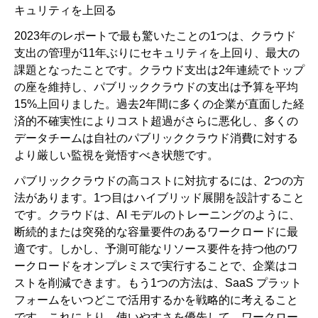
キュリティを上回る
2023年のレポートで最も驚いたことの1つは、クラウド
支出の管理が11年ぶりにセキュリティを上回り、最大の
課題となったことです。クラウド支出は2年連続でトップ
の座を維持し、パブリッククラウドの支出は予算を平均
15%上回りました。過去2年間に多くの企業が直面した経
済的不確実性によりコスト超過がさらに悪化し、多くの
データチームは自社のパブリッククラウド消費に対する
より厳しい監視を覚悟すべき状態です。
パブリッククラウドの高コストに対抗するには、2つの方
法があります。1つ目はハイブリッド展開を設計すること
です。クラウドは、AI モデルのトレーニングのように、
断続的または突発的な容量要件のあるワークロードに最
適です。しかし、予測可能なリソース要件を持つ他のワ
ークロードをオンプレミスで実行することで、企業はコ
ストを削減できます。もう1つの方法は、SaaS プラット
フォームをいつどこで活用するかを戦略的に考えること
です。これにより、使いやすさを優先して、ワークロー