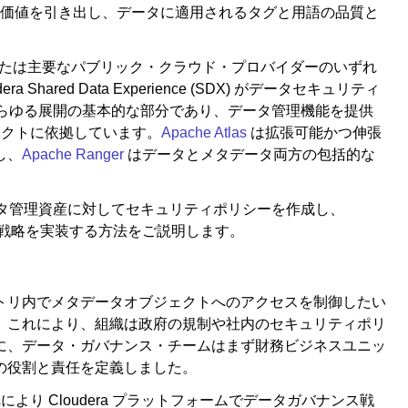
価値を引き出し、データに適用されるタグと用語の品質と
ミスまたは主要なパブリック・クラウド・プロバイダーのいずれ
ared Data Experience (SDX) がデータセキュリティ
あらゆる展開の基本的な部分であり、データ管理機能を提供
ェクトに依拠しています。
Apache Atlas
は拡張可能かつ伸張
し、
Apache Ranger
はデータとメタデータ両方の包括的な
メタデータ管理資産に対してセキュリティポリシーを作成し、
ス制御戦略を実装する方法をご説明します。
トリ内でメタデータオブジェクトへのアクセスを制御したい
。これにより、組織は政府の規制や社内のセキュリティポリ
に、データ・ガバナンス・チームはまず財務ビジネスユニッ
の役割と責任を定義しました。
り Cloudera プラットフォームでデータガバナンス戦