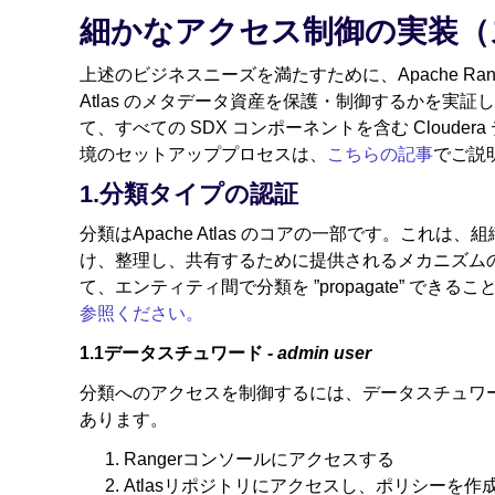
細かなアクセス制御の実装（
上述のビジネスニーズを満たすために、Apache Ran
Atlas のメタデータ資産を保護・制御するかを実
て、すべての SDX コンポーネントを含む Cloud
境のセットアッププロセスは、
こちらの記事
でご説
1.分類タイプの認証
分類はApache Atlas のコアの一部です。こ
け、整理し、共有するために提供されるメカニズム
て、エンティティ間で分類を ”propagate” できるこ
参照ください。
1.1データスチュワード -
admin user
分類へのアクセスを制御するには、データスチュワ
あります。
Rangerコンソールにアクセスする
Atlasリポジトリにアクセスし、ポリシーを作