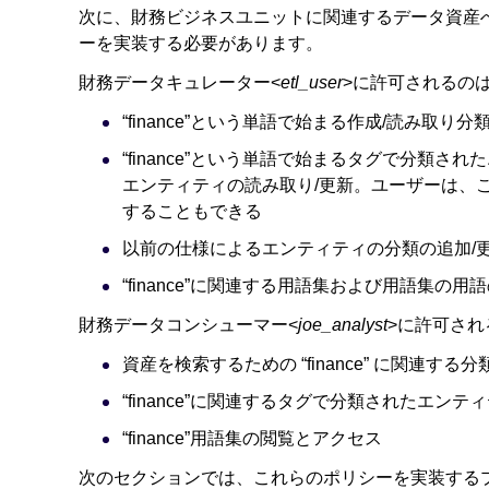
次に、財務ビジネスユニットに関連するデータ資産
ーを実装する必要があります。
財務データキュレーター<
etl_user
>に許可されるの
“finance”という単語で始まる作成/読み取り分
“finance”という単語で始まるタグで分類された
エンティティの読み取り/更新。ユーザーは、
することもできる
以前の仕様によるエンティティの分類の追加/更
“finance”に関連する用語集および用語集の用
財務データコンシューマー<
joe_analyst
>に許可さ
資産を検索するための “finance” に関連す
“finance”に関連するタグで分類されたエン
“finance”用語集の閲覧とアクセス
次のセクションでは、これらのポリシーを実装する