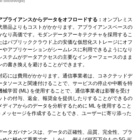
アプライアンスからデータをオフロードする：
オンプレミス
代替品よりもコストがかかります。アプライアンスベースの
かなり高価です。モダンデータアーキテクチャを採用するこ
たはパブリッククラウド上の安価な仮想化ストレージにオフ
ーやアプリケーションがシームレスに利用できるようになり
システムがデータアクセスの主要なインターフェースのまま
ンの書き換えを避けることができます。
対応には費用がかかります。通信事業者は、コネクテッドデ
ータソースと関連付けることで、サービスの停止や中断を特
学習 (ML) を使用することで、通信事業者は影響を受け
ットの付与、返金、報奨金を提供したりすることができるの
ディアからのデータを分析するために ML を使用すること
R) メッセージを作成することもでき、ユーザーに寄り添った
データガバナンスは、データの正確性、品質、完全性、プラ
めに極めて重要です。しかし、例えば何百万台もの 5G デ