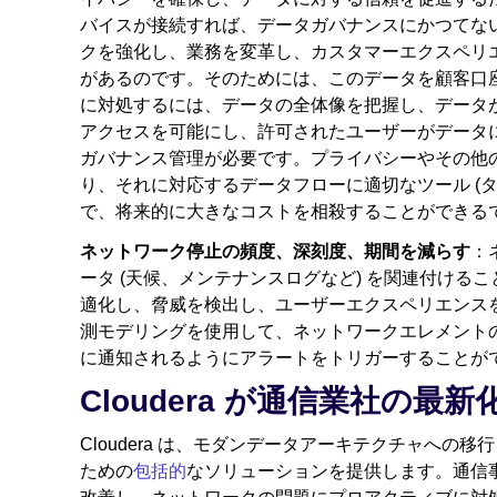
バイスが接続すれば、データガバナンスにかつてな
クを強化し、業務を変革し、カスタマーエクスペリ
があるのです。そのためには、このデータを顧客口
に対処するには、データの全体像を把握し、データ
アクセスを可能にし、許可されたユーザーがデータ
ガバナンス管理が必要です。プライバシーやその他
り、それに対応するデータフローに適切なツール (
で、将来的に大きなコストを相殺することができる
ネットワーク停止の頻度、深刻度、期間を減らす
：
ータ (天候、メンテナンスログなど) を関連付け
適化し、脅威を検出し、ユーザーエクスペリエンス
測モデリングを使用して、ネットワークエレメント
に通知されるようにアラートをトリガーすることが
Cloudera が通信業社の最
Cloudera は、モダンデータアーキテクチャへ
ための
包括的
なソリューションを提供します。通信