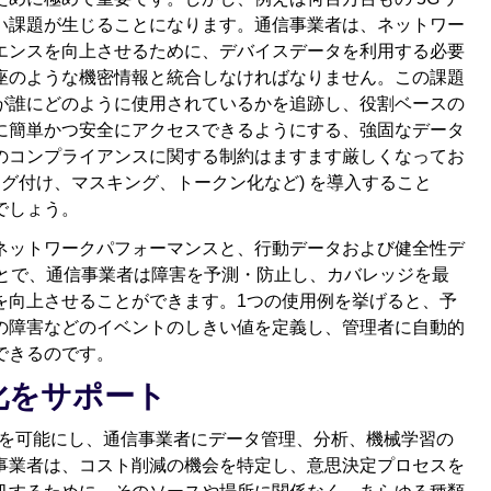
い課題が生じることになります。通信事業者は、ネットワー
エンスを向上させるために、デバイスデータを利用する必要
座のような機密情報と統合しなければなりません。この課題
が誰にどのように使用されているかを追跡し、役割ベースの
に簡単かつ安全にアクセスできるようにする、強固なデータ
のコンプライアンスに関する制約はますます厳しくなってお
タグ付け、マスキング、トークン化など) を導入すること
でしょう。
ネットワークパフォーマンスと、行動データおよび健全性デ
ることで、通信事業者は障害を予測・防止し、カバレッジを最
を向上させることができます。1つの使用例を挙げると、予
の障害などのイベントのしきい値を定義し、管理者に自動的
できるのです。
新化をサポート
の移行を可能にし、通信事業者にデータ管理、分析、機械学習の
事業者は、コスト削減の機会を特定し、意思決定プロセスを