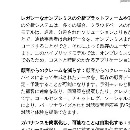
レガシーなオンプレミスの分析プラットフォームや
の分析システムは、多くの場合、クラウドベースの
モデルは、通常、分割されたソリューションよりも
とで、通信事業者は余剰データを、オンプレミスま
ロードすることができ、それによって既存のユーザ
ます。このハイブリッドモデルでは、オンプレミス
であるため、コストと時間のかかるアプリケーショ
顧客からのクレームを減らす：
顧客からのクレーム
バイスによって生成されたデータを、既存の顧客デ
定・予測することが可能になります。予測モデルと機械
た顧客に連絡を取り、回避策を提案したり、クレジ
です。コールセンター、チャットログ、ソーシャルメ
により、パーソナライズされた対話型音声応答 (IV
対話と体験を提供できます。
ガバナンスを簡素化し、可能なことは自動化する：
イバシーを確保し、データに対する信頼を促進するた