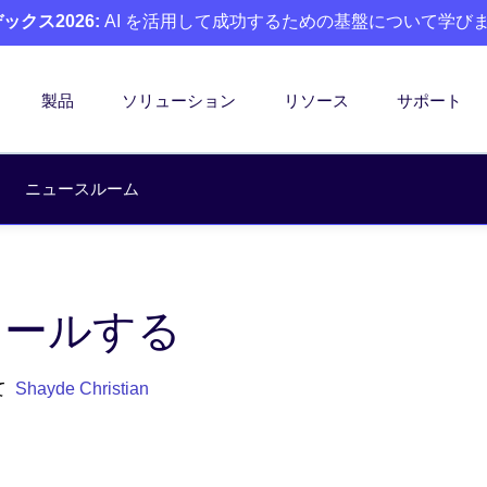
クス2026:
AI を活用して成功するための基盤について学び
製品
ソリューション
リソース
サポート
ニュースルーム
ロールする
て
Shayde Christian