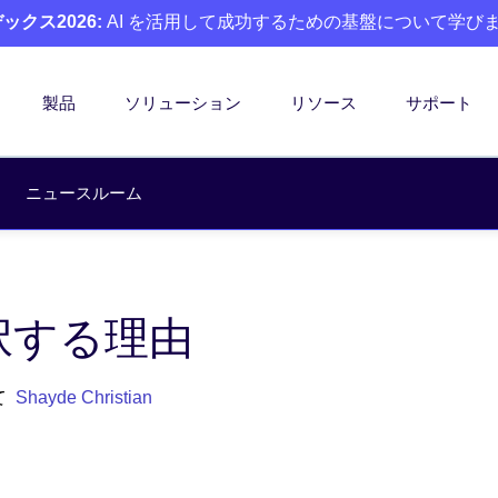
クス2026:
AI を活用して成功するための基盤について学び
製品
ソリューション
リソース
サポート
ニュースルーム
を選択する理由
て
Shayde Christian