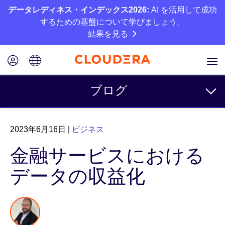
データレディネス・インデックス2026:
AI を活用して成功
するための基盤について学びましょう。
結果を見る
ブログ
トピック
2023年6月16日
|
ビジネス
ビジネス
金融サービスにおける
テクニカル
データの収益化
パートナー
カルチャー