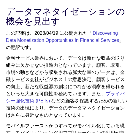
データマネタイゼーションの
ニュースルーム
機会を見出す
この記事は、2023/04/19 に公開された「
Discovering
Data Monetization Opportunities in Financial Services
」
の翻訳です。
金融サービス業界において、データは新たな収益の取り
組みに欠かせない推進力となっています。顧客、取引、
市場の動きなどから収集される膨大な量のデータは、金
融サービス会社がビジネス上の意思決定、顧客サービス
の向上、新たな収益源の創出につながる洞察を得られる
といった大きな可能性を秘めています。また、
プライバ
シー強化技術 (PETs)
などの顧客を保護するための新しい
技術の出現により、データのデータマネタイゼーション
はさらに身近なものとなっています。
モバイルファーストかつすべてがモバイル化している現
在、モバイルバンキング用アプリケーションの利用が急