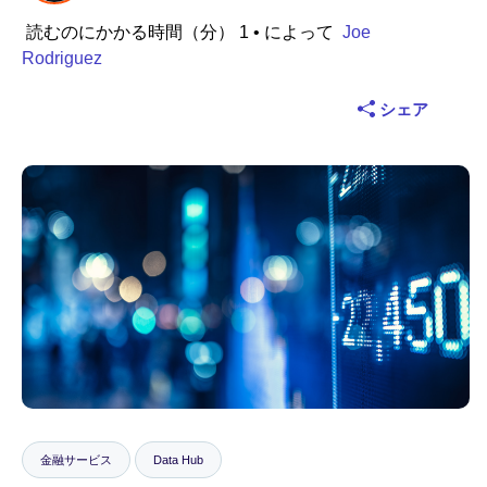
読むのにかかる時間（分） 1
• によって
Joe
業界
Rodriguez
金融サービス
シェア
製造
保険
通信
テクノロジー
公的機関
ヘルスケア
金融サービス
Data Hub
教育