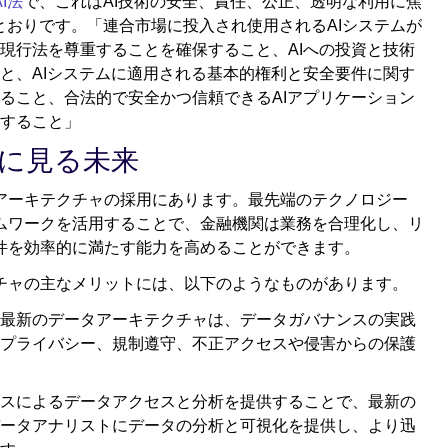
AI法
で、これはAI技術の安全、責任、公正、透明な利用に焦
とおりです。「連合市場に投入され使用されるAIシステムが
現行法を尊重することを確保すること、AIへの投資と技術
と、AIシステムに適用される基本的権利と安全要件に関す
ること、合法的で安全かつ信頼できるAIアプリケーション
すること」
に見る未来
アーキテクチャの採用にあります。最先端のテクノロジー
ムワークを活用することで、金融機関は業務を合理化し、リ
件を効率的に満たす能力を高めることができます。
チャの主なメリットには、以下のようなものがあります。
最新のデータアーキテクチャは、データガバナンスの実践
プライバシー、規制遵守、不正アクセスや侵害からの保護
スによるデータアクセスと分析を提供することで、最新の
ータアナリストにデータの分析と可視化を提供し、より迅