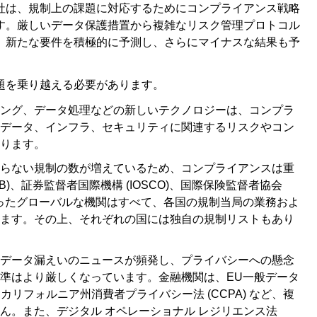
社は、規制上の課題に対応するためにコンプライアンス戦略
す。厳しいデータ保護措置から複雑なリスク管理プロトコル
、新たな要件を積極的に予測し、さらにマイナスな結果も予
題を乗り越える必要があります。
ング、データ処理などの新しいテクノロジーは、コンプラ
データ、インフラ、セキュリティに関連するリスクやコン
ります。
らない規制の数が増えているため、コンプライアンスは重
)、証券監督者国際機構 (IOSCO)、国際保険監督者協会
) といったグローバルな機関はすべて、各国の規制当局の業務およ
ます。その上、それぞれの国には独自の規制リストもあり
データ漏えいのニュースが頻発し、プライバシーへの懸念
準はより厳しくなっています。金融機関は、EU一般データ
、カリフォルニア州消費者プライバシー法 (CCPA) など、複
ん。また、デジタル オペレーショナル レジリエンス法