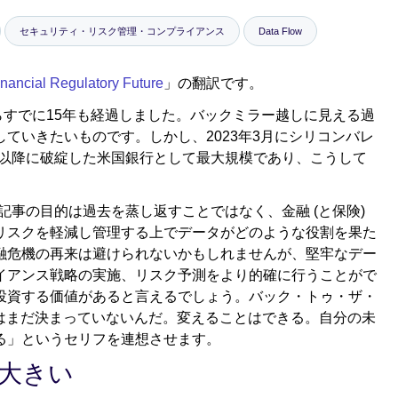
セキュリティ・リスク管理・コンプライアンス
Data Flow
inancial Regulatory Future
」の翻訳です。
機からすでに15年も経過しました。バックミラー越しに見える過
ていきたいものです。しかし、2023年3月にシリコンバレ
8年以降に破綻した米国銀行として最大規模であり、こうして
記事の目的は過去を蒸し返すことではなく、金融 (と保険)
リスクを軽減し管理する上でデータがどのような役割を果た
融危機の再来は避けられないかもしれませんが、堅牢なデー
イアンス戦略の実施、リスク予測をより的確に行うことがで
投資する価値があると言えるでしょう。バック・トゥ・ザ・
、未来はまだ決まっていないんだ。変えることはできる。自分の未
る」というセリフを連想させます。
大きい