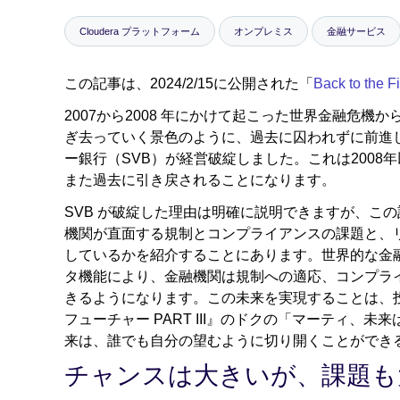
Cloudera プラットフォーム
オンプレミス
金融サービス
この記事は、2024/2/15に公開された「
Back to the F
2007から2008 年にかけて起こった世界金融危
ぎ去っていく景色のように、過去に囚われずに前進し
ー銀行（SVB）が経営破綻しました。これは200
また過去に引き戻されることになります。
SVB が破綻した理由は明確に説明できますが、この
機関が直面する規制とコンプライアンスの課題と、
しているかを紹介することにあります。世界的な金
タ機能により、金融機関は規制への適応、コンプラ
きるようになります。この未来を実現することは、
フューチャー PART III』のドクの「マーティ
来は、誰でも自分の望むように切り開くことができ
チャンスは大きいが、課題も