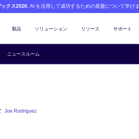
クス2026:
AI を活用して成功するための基盤について学び
製品
ソリューション
リソース
サポート
ニュースルーム
て
Joe Rodriguez