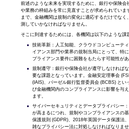
前述のような未来を実現するために、銀行や保険会
や業務の枠組みを常に見直すことが求められていま
まで、金融機関は規制の変化に適応するだけでなく
測していかなければなりません。
そこに到達するためには、各機関は以下のような課
技術革新：人工知能、クラウドコンピューティ
イアンス部門や業界の規制当局にとって、特に
プライアンス要件に困難をもたらす可能性があ
規制遵守：銀行や保険会社が遵守しなければな
要な課題となっています。金融安定理事会 (FSB
(IAIS)、バーゼル銀行監督委員会 (BCBS
び金融機関内のコンプライアンスに影響を与え
ます。
サイバーセキュリティとデータプライバシー：
が高まるにつれ、規制やコンプライアンスの基
保護規則 (GDPR)、2018年英国データ保護法
雑なプライバシー法に対処しなければなりませ