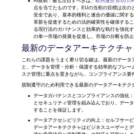
AI規制：最も注目すべきは、
欧州連合 (EU) の
点を当てたものです。EUの当初の目標は次の
安全であり、基本的権利と連合の価値に関する
革新を促進するための法的確実性を確保するこ
る現行法のガバナンスと効果的な執行を強化す
の単一市場の発展を促進し、市場の分断を防止
最新のデータアーキテクチャ
これらの課題をうまく乗り切る鍵は、最新のデータ
と、データを管理・分析・保護する効率的なフレー
スク管理に重点を置きながら、コンプライアンス要
規制遵守のため利用できる最新のデータアーキテク
データガバナンスとコンプライアンスの強化：
とセキュリティ管理を組み込んでおり、データ
することを保証します。
データアクセシビリティの向上：セルフサービ
データアーキテクチャはビジネスユーザーとデ