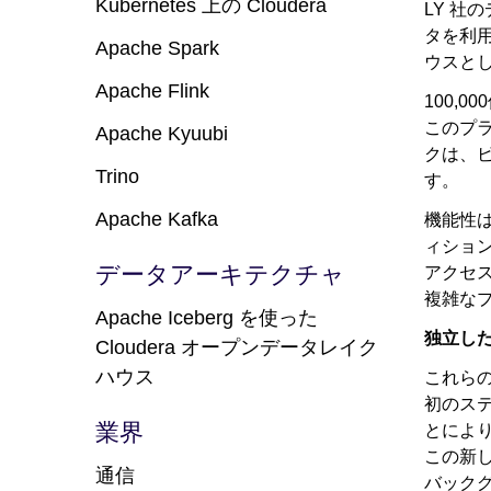
Kubernetes 上の Cloudera
LY 社
タを利
Apache Spark
ウスと
Apache Flink
100,
このプ
Apache Kyuubi
クは、
Trino
す。
Apache Kafka
機能性
ィショ
データアーキテクチャ
アクセ
複雑な
Apache Iceberg を使った
独立し
Cloudera オープンデータレイク
ハウス
これらの
初のステ
業界
とによ
この新
通信
バック