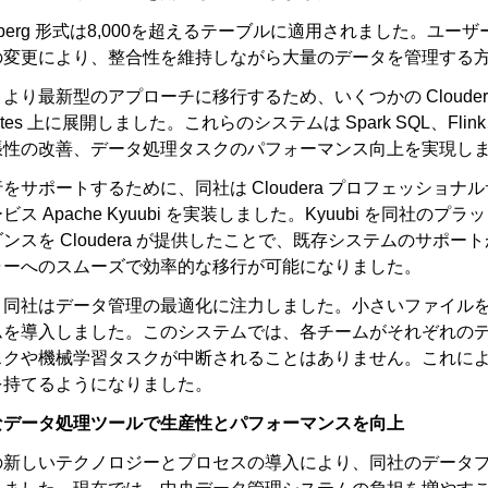
ceberg 形式は8,000を超えるテーブルに適用されました。
の変更により、整合性を維持しながら大量のデータを管理する
より最新型のアプローチに移行するため、いくつかの Cloude
rnetes 上に展開しました。これらのシステムは Spark SQL、F
張性の改善、データ処理タスクのパフォーマンス向上を実現し
をサポートするために、同社は Cloudera プロフェッショ
ビス Apache Kyuubi を実装しました。Kyuubi を同
ンスを Cloudera が提供したことで、既存システムのサポ
ャーへのスムーズで効率的な移行が可能になりました。
、同社はデータ管理の最適化に注力しました。小さいファイル
ムを導入しました。このシステムでは、各チームがそれぞれの
スクや機械学習タスクが中断されることはありません。これに
を持てるようになりました。
なデータ処理ツールで生産性とパフォーマンスを向上
の新しいテクノロジーとプロセスの導入により、同社のデータ