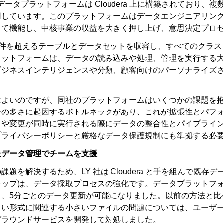
のデータプラットフォームは Cloudera 上に構築されており、複数の
用しています。このプラットフォームはデータエンジニアリン
して機能し、中核事業の収益を大きく押し上げ、意思決定プロ
000件を超えるテーブルとデータセットを収容し、すべてのクラ
ラットフォームは、データの読み込みや処理、管理を実行する
ビジネスインテリジェンスや分類、顧客向けのパーソナライズ
はよいのですが、同社のプラットフォームはいくつかの課題を
ンの多さに起因するボトルネックがあり、これが拡張性とパフ
スや変更が同時に実行される際にデータの整合性とパイプライ
プライバシーポリシーと厳格なデータ保護規制にも準拠する必
たデータ管理でチームを支援
課題を解決するため、LY 社は Cloudera と手を組んで
ップは、データ採取プロセスの強化です。データプラットフォームの一
り、5分ごとのデータ更新が可能になりました。以前の方法と比
しい形式に関連する小さいファイルの問題については、ユーザ
グラウンドサービスを開発して対処しました。