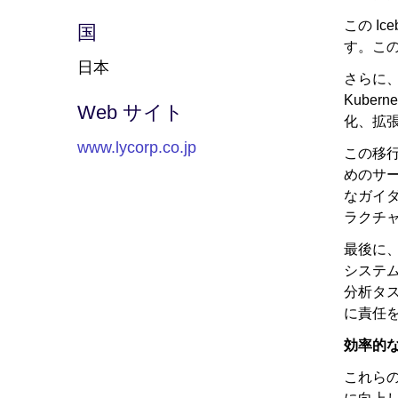
この I
国
す。こ
日本
さらに、
Kube
Web サイト
化、拡
www.lycorp.co.jp
この移行
めのサー
なガイダ
ラクチ
最後に
システ
分析タ
に責任
効率的
これら