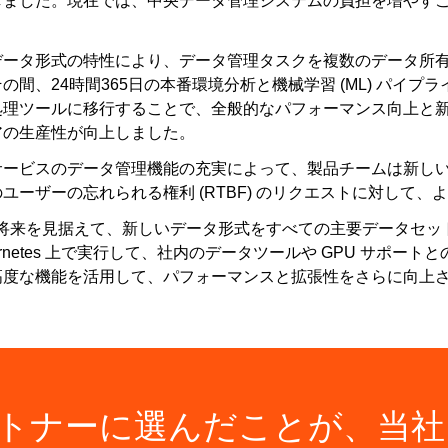
しました。現在では、中央データ管理システムの負担を増やすこ
。
データ形式の特性により、データ管理タスクを複数のデータ所
の間、24時間365日の本番環境分析と機械学習 (ML) パイ
処理ツールに移行することで、全般的なパフォーマンス向上と新機
アの生産性が向上しました。
サービスのデータ管理機能の充実によって、製品チームは新し
ユーザーの忘れられる権利 (RTBF) のリクエストに対して
社は将来を見据えて、新しいデータ形式をすべての主要データセ
bernetes 上で実行して、社内のデータツールや GPU サ
高度な機能を活用して、パフォーマンスと拡張性をさらに向上
 をパートナーに選んだことが、