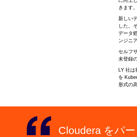
に向上
きます
新しい
した。そ
データ
ンジニ
セルフ
未登録の
LY 
を Ku
形式の
Cloudera