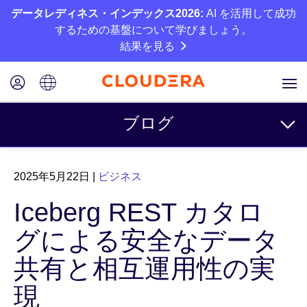
データレディネス・インデックス2026:
AI を活用して成功
するための基盤について学びましょう。
結果を見る
ブログ
トピック
2025年5月22日
|
ビジネス
ビジネス
Iceberg REST カタロ
テクニカル
グによる安全なデータ
パートナー
共有と相互運用性の実
カルチャー
現