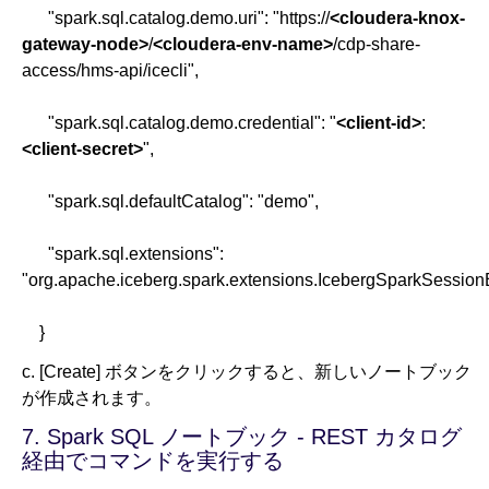
"spark.sql.catalog.demo.uri": "https://
<cloudera-knox-
gateway-node>
/
<cloudera-env-name>
/cdp-share-
access/hms-api/icecli",
"spark.sql.catalog.demo.credential": "
<client-id>
:
<client-secret>
",
"spark.sql.defaultCatalog": "demo",
"spark.sql.extensions":
"org.apache.iceberg.spark.extensions.IcebergSparkSession
}
c. [Create] ボタンをクリックすると、新しいノートブック
が作成されます。
7. Spark SQL ノートブック - REST カタログ
経由でコマンドを実行する