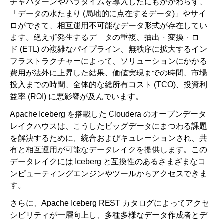
チャパターンやパラダイムを導入したにもかかわらず、
「データの水たまり (局地的に点在するデータ)」やサイ
ロができて、相互運用不可能なデータ形式が存在してい
ます。絶えず発生するデータの重複、抽出・変換・ロー
ド (ETL) の複雑なパイプライン、無秩序に拡大するイン
フラストラクチャーによって、ソリューションにかかる
費用が法外に上昇した結果、価値実現までの時間、市場
投入までの時間、全体的な総所有コスト (TCO)、投資利
益率 (ROI) に悪影響が及んでいます。
Apache Iceberg を搭載した Cloudera のオープンデータ
レイクハウスは、こうしたビッグデータにまつわる課題
を解決するために、統合およびキュレーションされ、共
有と相互運用が可能なデータレイクを提供します。この
データレイクには Iceberg と互換性のあるさまざまなコ
ンピューティングエンジンやツールからアクセスできま
す。
さらに、Apache Iceberg REST カタログによってアクセ
シビリティが一層向上し、多種多様なデータ作成者とデ