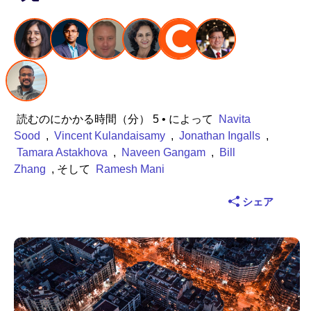
業界
金融サービス
製造
読むのにかかる時間（分） 5
• によって
Navita
保険
Sood
,
Vincent Kulandaisamy
,
Jonathan Ingalls
,
Tamara Astakhova
,
Naveen Gangam
,
Bill
通信
Zhang
, そして
Ramesh Mani
テクノロジー
シェア
公的機関
ヘルスケア
教育