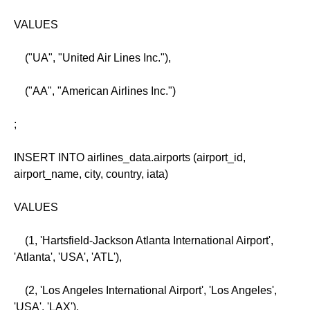
VALUES
("UA", "United Air Lines Inc."),
("AA", "American Airlines Inc.")
;
INSERT INTO airlines_data.airports (airport_id,
airport_name, city, country, iata)
VALUES
(1, 'Hartsfield-Jackson Atlanta International Airport',
'Atlanta', 'USA', 'ATL'),
(2, 'Los Angeles International Airport', 'Los Angeles',
'USA', 'LAX'),