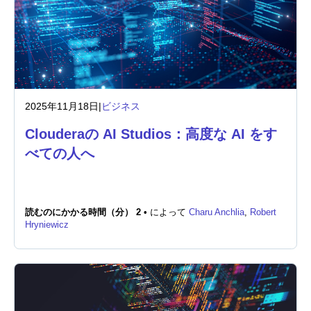
2025年11月18日
|
ビジネス
Clouderaの AI Studios：高度な AI をす
べての人へ
読むのにかかる時間（分） 2 •
によって
Charu Anchlia
,
Robert
Hryniewicz