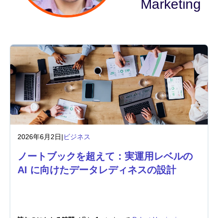
Marketing
業界
金融サービス
製造
保険
通信
2026年6月2日
|
ビジネス
テクノロジー
ノートブックを超えて：実運用レベルの
公的機関
AI に向けたデータレディネスの設計
ヘルスケア
教育