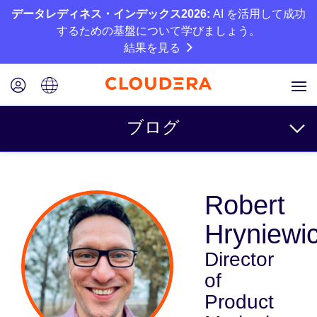
データレディネス・インデックス2026:
AI を活用して成功
するための基盤について学びましょう。
結果を見る
ブログ
トピック
Robert
ビジネス
Hryniewi
テクニカル
Director
パートナー
of
カルチャー
Product