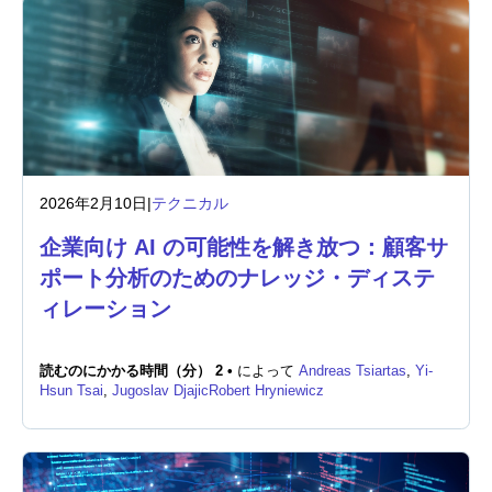
2026年2月10日
|
テクニカル
企業向け AI の可能性を解き放つ：顧客サ
ポート分析のためのナレッジ・ディステ
ィレーション
読むのにかかる時間（分） 2 •
によって
Andreas Tsiartas
,
Yi-
Hsun Tsai
,
Jugoslav Djajic
Robert Hryniewicz