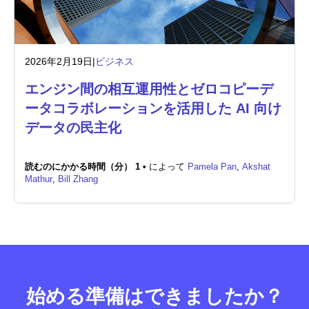
2026年2月19日
|
ビジネス
エンジン間の相互運用性とゼロコピーデ
ータコラボレーションを活用した AI 向け
データの民主化
読むのにかかる時間（分） 1 •
によって
Pamela Pan
,
Akshat
Mathur
,
Bill Zhang
始める準備はできましたか？