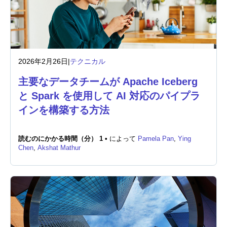
2026年2月26日
|
テクニカル
主要なデータチームが Apache Iceberg
と Spark を使用して AI 対応のパイプラ
インを構築する方法
読むのにかかる時間（分） 1 •
によって
Pamela Pan
,
Ying
Chen
,
Akshat Mathur