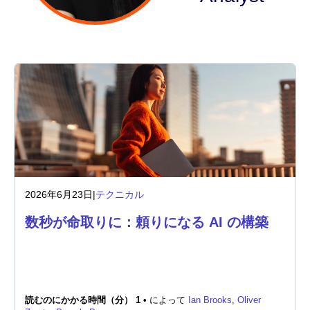
業界
金融サービス
製造
保険
通信
2026年6月23日
|
テクニカル
テクノロジー
数秒が命取りに：頼りになる AI の構築
公的機関
ヘルスケア
読むのにかかる時間（分） 1 •
によって
Ian Brooks
,
Oliver
教育