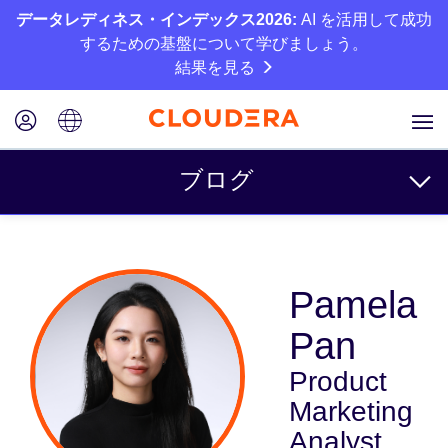
データレディネス・インデックス2026:
AI を活用して成功
するための基盤について学びましょう。
結果を見る
ブログ
トピック
Pamela
ビジネス
Pan
テクニカル
Product
パートナー
Marketing
カルチャー
Analyst