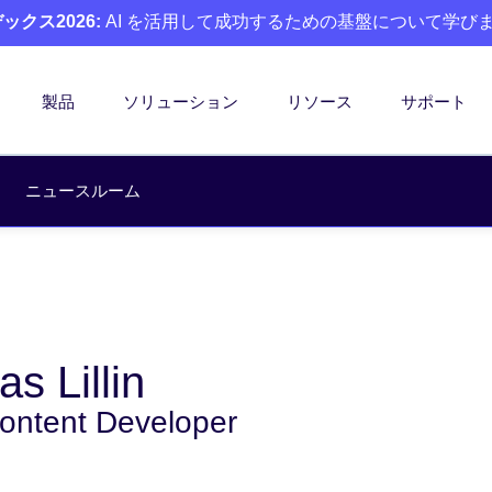
クス2026:
AI を活用して成功するための基盤について学び
製品
ソリューション
リソース
サポート
ニュースルーム
s Lillin
Content Developer