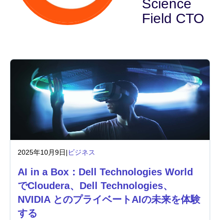
Science
Field CTO
業界
金融サービス
製造
保険
通信
テクノロジー
2025年10月9日
|
ビジネス
公的機関
AI in a Box：Dell Technologies World
でCloudera、Dell Technologies、
ヘルスケア
NVIDIA とのプライベートAIの未来を体験
する
教育