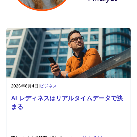
業界
金融サービス
製造
保険
通信
2026年8月4日
|
ビジネス
テクノロジー
AI レディネスはリアルタイムデータで決
公的機関
まる
ヘルスケア
教育