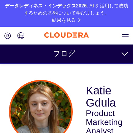
データレディネス・インデックス2026:
AI を活用して成功
するための基盤について学びましょう。
結果を見る
ブログ
トピック
Katie
ビジネス
Gdula
テクニカル
Product
パートナー
Marketing
カルチャー
Analyst