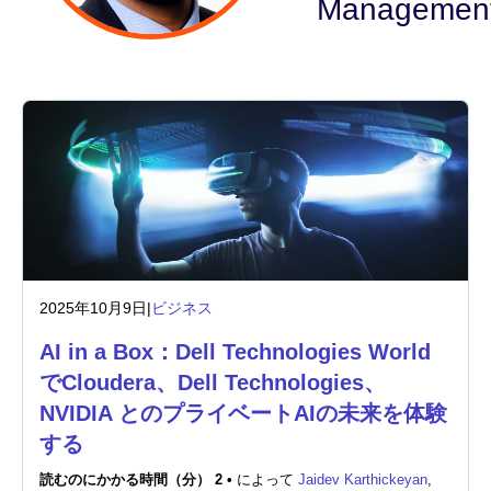
Managemen
業界
金融サービス
製造
保険
通信
2025年10月9日
|
ビジネス
テクノロジー
AI in a Box：Dell Technologies World
公的機関
でCloudera、Dell Technologies、
NVIDIA とのプライベートAIの未来を体験
ヘルスケア
する
教育
読むのにかかる時間（分） 2 •
によって
Jaidev Karthickeyan
,