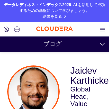
データレディネス・インデックス2026:
AI を活用して成功
するための基盤について学びましょう。
結果を見る
ブログ
トピック
Jaidev
ビジネス
Karthick
テクニカル
Global
パートナー
Head,
カルチャー
Value