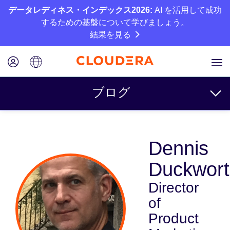
データレディネス・インデックス2026:
AI を活用して成功
するための基盤について学びましょう。
結果を見る
ブログ
トピック
Dennis
ビジネス
Duckwor
テクニカル
Director
パートナー
of
カルチャー
Product