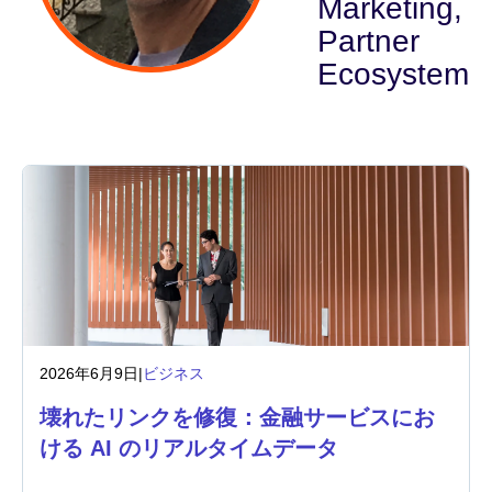
Marketing,
Partner
業界
Ecosystem
金融サービス
製造
保険
通信
テクノロジー
公的機関
2026年6月9日
|
ビジネス
壊れたリンクを修復：金融サービスにお
ヘルスケア
ける AI のリアルタイムデータ
教育