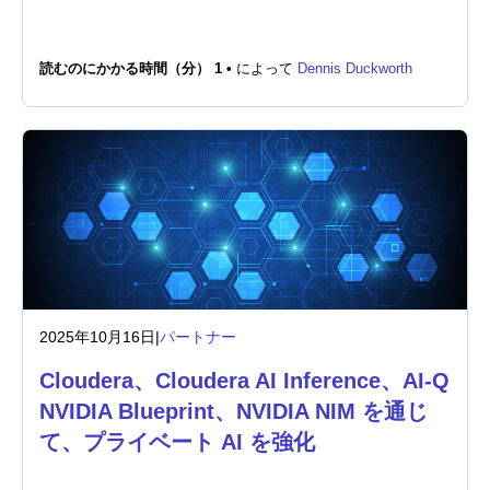
ニュースルーム
読むのにかかる時間（分） 1 •
によって
Dennis Duckworth
2025年10月16日
|
パートナー
Cloudera、Cloudera AI Inference、AI-Q
NVIDIA Blueprint、NVIDIA NIM を通じ
て、プライベート AI を強化