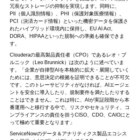
冗長なストレージの抑制を実現します。同時に、
PII（個人識別情報）、PHI（保護対象医療情報）、
PCI（決済カード情報）といった機密データを保護さ
れたハイブリッド環境内に保持し、EU AI Act、
DORA、HIPAAといった規制への準拠も確保できま
す。
Clouderaの最高製品責任者（CPO）であるレオ・ブ
ルニック（Leo Brunnick）は次のように述べていま
す。「企業が自律型AIを本格的に拡大・展開していく
ためには、意思決定の根拠を証明できることが不可欠
です。このトレーサビリティがなければ、AIエージェ
ントを安全に導入したり、規制要件を満たしたりする
ことはできません。これは特に、AIが実証段階から本
番運用へと移行する中で、リスクやセキュリティ、コ
ンプライアンスの責任を担うCISO、CDO、CAIOにと
って極めて重要となります」
ServiceNowのデータ＆アナリティクス製品エコシス