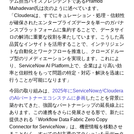
テム担当バイスプレジデントであるPramod
Mahadevan氏は次のように述べています。
「Clouderaは、すでにキュレーション・処理・信頼性
が確保されたエンタープライズデータを単一のガバナ
ンスプラットフォームに集約することで、データサイ
ロの解消に重要な役割を果たしています。こうした高
品質なインサイトを活用することで、インテリジェン
トな自動化とワークフローを推進し、クローズドルー
プ型のリメディエーションを実現します。これによ
り、ServiceNow AI Platform上で、企業はより高い効
率と信頼性をもって問題の特定・対応・解決を迅速に
行うことが可能になります」
今回の取り組みは、
2025年にServiceNowがCloudera
のAIパートナーエコシステムに参画
したことを背景に
築かれてきた、強固なパートナーシップの延長線上に
あります。この連携をさらに発展させる形で、新たに
提供される「Workflow Data Fabric Zero Copy
Connector for ServiceNow」は、機密情報を移動させ
ることなく、すべてのAI主導のアクションを元データ