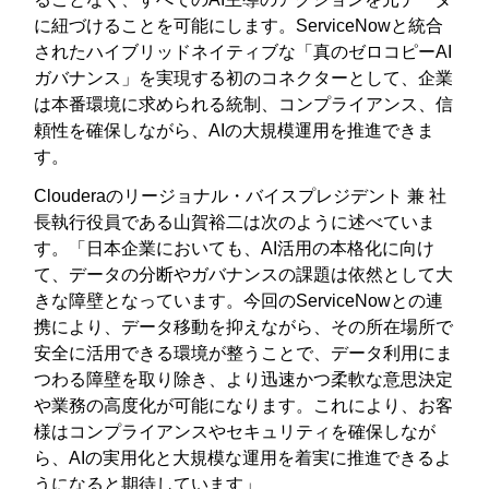
に紐づけることを可能にします。ServiceNowと統合
されたハイブリッドネイティブな「真のゼロコピーAI
ガバナンス」を実現する初のコネクターとして、企業
は本番環境に求められる統制、コンプライアンス、信
頼性を確保しながら、AIの大規模運用を推進できま
す。
Clouderaのリージョナル・バイスプレジデント 兼 社
長執行役員である山賀裕二は次のように述べていま
す。「日本企業においても、AI活用の本格化に向け
て、データの分断やガバナンスの課題は依然として大
きな障壁となっています。今回のServiceNowとの連
携により、データ移動を抑えながら、その所在場所で
安全に活用できる環境が整うことで、データ利用にま
つわる障壁を取り除き、より迅速かつ柔軟な意思決定
や業務の高度化が可能になります。これにより、お客
様はコンプライアンスやセキュリティを確保しなが
ら、AIの実用化と大規模な運用を着実に推進できるよ
うになると期待しています」