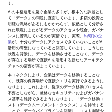
す。
AIの本格運用を急ぐ企業の多くが、根本的な課題とし
て「データ」の問題に直面しています。多額の投資と
明確な戦略があるにもかかわらず、依然として分断さ
れた環境にまたがるデータのアクセスや統合、ガバナ
ンスに苦戦しているのが実情です。実際、
約8割の企
業
が、十分なデータにアクセスできていないことがAI
活用の障壁になっていると回答しています。こうした
状況を背景に、データを移動させることなく、データ
が存在する場所で直接AIを活用する新たなアーキテク
チャへの需要が高まっています。
本コネクタにより、企業はデータを移動することな
く、既存の保存場所で直接クエリを実行できるように
なります。これにより、従来のデータ移動プロセスを
不要としながら、厳格なセキュリティおよびガバナン
ス基準を維持できるようになります。「データ移動コ
スト（データムーブメント・タックス）」を排除する
ことで、データパイプラインを回避し、コスト削減や