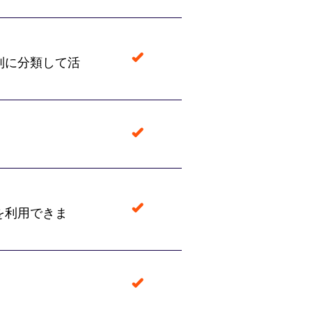
別に分類して活
。
を利用できま