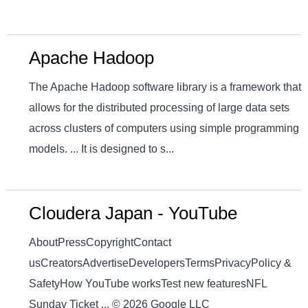
Apache Hadoop
The Apache Hadoop software library is a framework that
allows for the distributed processing of large data sets
across clusters of computers using simple programming
models. ... It is designed to s...
Cloudera Japan - YouTube
AboutPressCopyrightContact
usCreatorsAdvertiseDevelopersTermsPrivacyPolicy &
SafetyHow YouTube worksTest new featuresNFL
Sunday Ticket ... © 2026 Google LLC