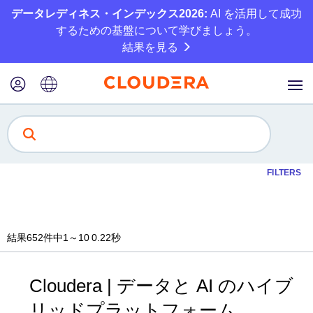
データレディネス・インデックス2026:
AI を活用して成功
するための基盤について学びましょう。
結果を見る
FILTERS
結果
652
件中
1
～
10
0.22秒
Cloudera | データと AI のハイブ
リッドプラットフォーム