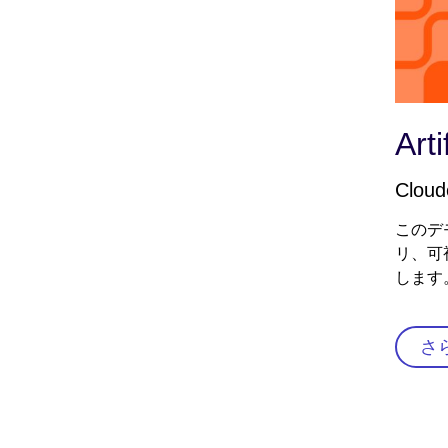
Arti
Clo
このデモ
リ、可
します
さ