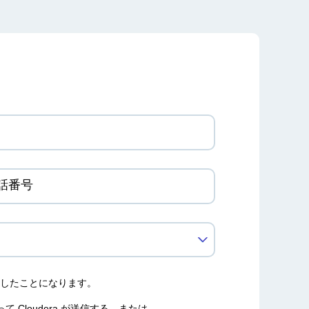
話番号
意したことになります。
て Cloudera が送信する、または