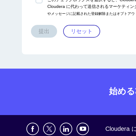
Cloudera に代わって送信されるマーケ
やメッセージに記載された登録解除またはオプトアウ
提出
リセット
始める
Clouder